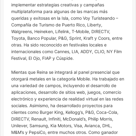
implementar estrategias creativas y campañas
multiplataforma para algunas de las marcas más
queridas y exitosas en la Isla, como Voy Turisteando –
Compañía de Turismo de Puerto Rico, Liberty,
Walgreens, Heineken, Lifelink, T-Mobile, DIRECTV,
Toyota, Banco Popular, P&G, Sprint, Kraft y Coors, entre
otras. Ha sido reconocido en festivales locales e
internacionales como Cannes, LIA, ADDY, CLIO, NY Film
Festival, El Ojo, FIAP y Cúspide.
Mientas que Reina se integrará al panel presencial que
otorgará metales en la categoría Mobile. Ha trabajado en
una variedad de campos, incluyendo el desarrollo de
aplicaciones, desarrollo de sitios web, juegos, comercio
electrónico y experiencia de realidad virtual en las redes
sociales. Asimismo, ha desarrollado proyectos para
clientes como Burger King, Kellogg’s, P&G, Coca-Cola,
DIRECTV, Renault, Infiniti, McDonald’s, Philip Morris,
Unilever, Samsung, Kia Motors, Visa, Avianca, DHL,
M&M’s y PepsiCo, entre muchos otros. Como ganador