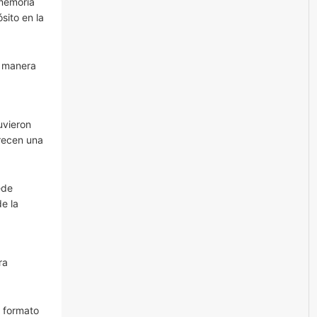
 memoria
sito en la
e manera
uvieron
recen una
ede
de la
ra
 formato