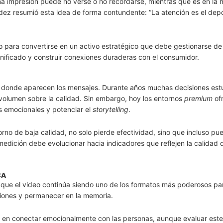
Una impresión puede no verse o no recordarse, mientras que es en la
z resumió esta idea de forma contundente: “La atención es el depó
do para convertirse en un activo estratégico que debe gestionarse d
nificado y construir conexiones duraderas con el consumidor.
to donde aparecen los mensajes. Durante años muchas decisiones est
volumen sobre la calidad. Sin embargo, hoy los entornos
premium
of
s emocionales y potenciar el
storytelling
.
no de baja calidad, no solo pierde efectividad, sino que incluso pu
 medición debe evolucionar hacia indicadores que reflejen la calidad 
CA
n que el video continúa siendo uno de los formatos más poderosos pa
iones y permanecer en la memoria.
 en conectar emocionalmente con las personas, aunque evaluar este