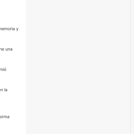
 memoria y
ne una
umió
n la
forma