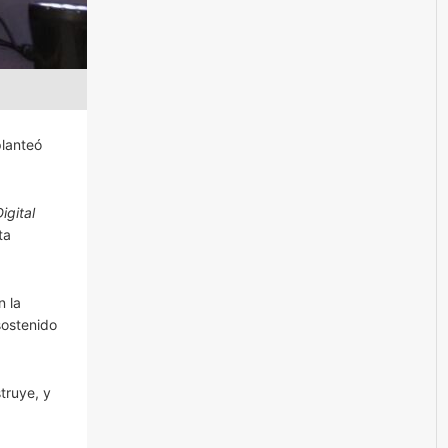
planteó
igital
ta
n la
sostenido
truye, y