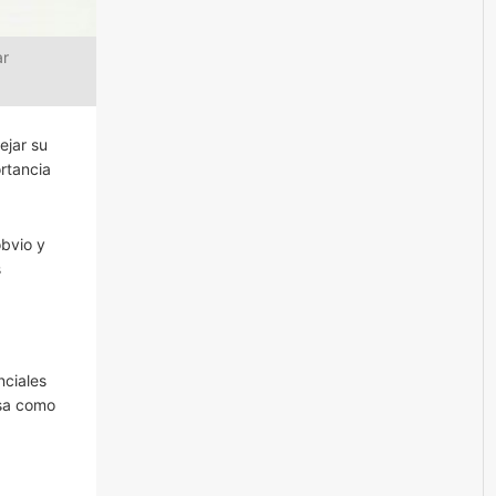
ar
ejar su
ortancia
obvio y
s
nciales
esa como