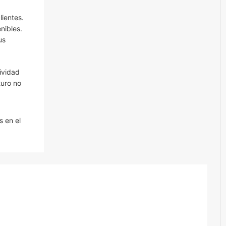
lientes.
nibles.
us
tividad
turo no
s en el