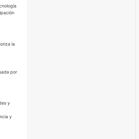
cnología
ipación
oriza la
lsada por
des y
ncia y