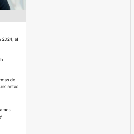
 2024, el
la
ormas de
nunciantes
stamos
 y