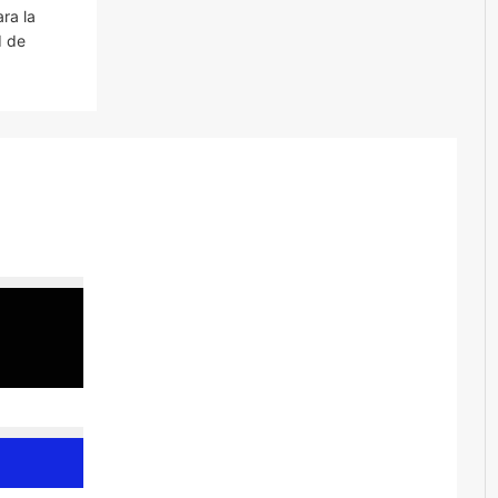
ra la
d de