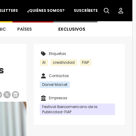
SLETTERS
¿QUIÉNES SOMOS?
SUSCRÍBETE
NIC
PAÍSES
EXCLUSIVOS
Etiquetas
AI
creatividad
FIAP
s
Contactos
Daniel Marcet
Empresas
Festival Iberoamericano de la
Publicidad-FIAP