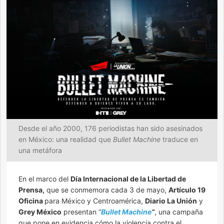
Desde el año 2000, 176 periodistas han sido asesinados
en México: una realidad que
Bullet Machine
traduce en
una metáfora
En el marco del
Día Internacional de la Libertad de
Prensa,
que se conmemora cada 3 de mayo,
Artículo 19
Oficina
para México y Centroamérica,
Diario La Unión
y
Grey México
presentan “
Bullet Machine
“
, una campaña
que pone en evidencia cómo la violencia contra el