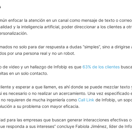
s
mún enfocar la atención en un canal como mensaje de texto o correo
dad y la inteligencia artificial, poder direccionar a los clientes a ot
ersonalización.
mados no solo para dar respuesta a dudas “simples”, sino a dirigirse
os por una persona real y no un robot.
 de video y un hallazgo de Infobip es que
63% de los clientes
busc
ltas en un solo contacto.
cliente y esperar a que llamen, es ahí donde se puede mezclar texto 
r si es necesario o no realizar un acercamiento. Una vez especificado e
ue no requieren de mucha ingeniería como
Call Link
de Infobip, un sop
solución a su problema con mayor eficacia.
idad para las empresas que buscan generar interacciones efectivas c
e responda a sus intereses” concluye Fabiola Jiménez, líder de Inf