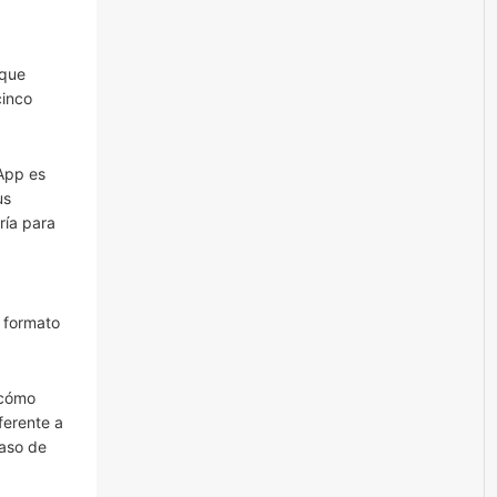
 que
cinco
App es
us
ría para
l formato
cómo
ferente a
caso de