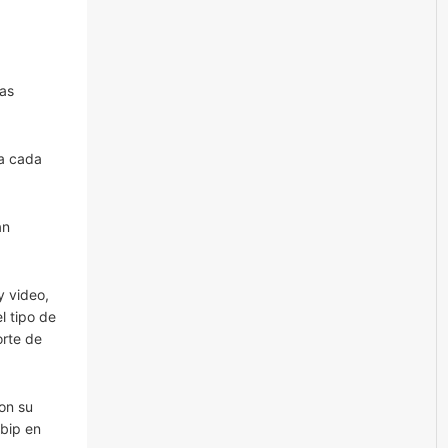
ras
 a cada
an
y video,
l tipo de
orte de
on su
obip en