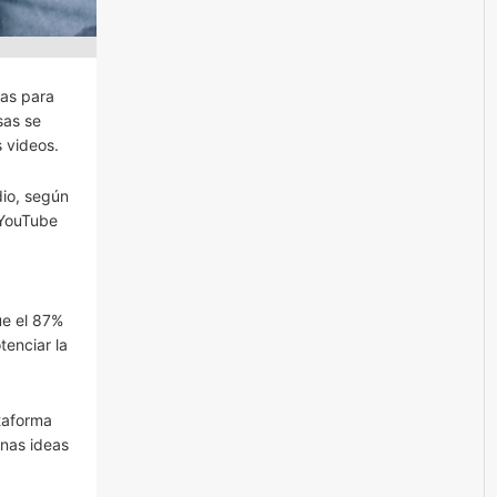
ias para
sas se
 videos.
dio, según
 YouTube
ue el 87%
tenciar la
ataforma
nas ideas