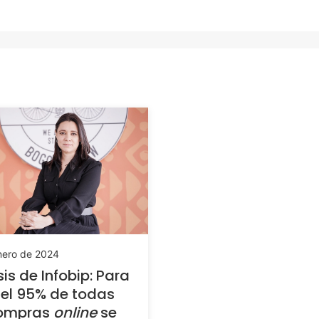
nero de 2024
sis de Infobip: Para
el 95% de todas
compras
online
se