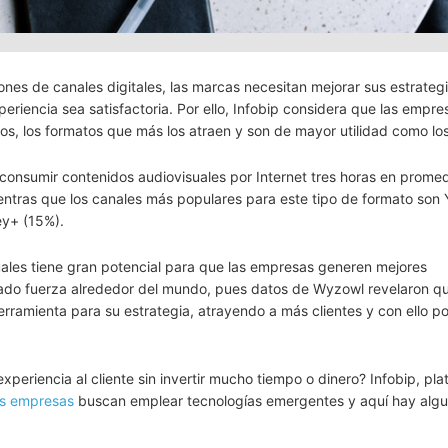
es de canales digitales, las marcas necesitan mejorar sus estrateg
periencia sea satisfactoria. Por ello, Infobip considera que las empre
os, los formatos que más los atraen y son de mayor utilidad como los
onsumir contenidos audiovisuales por Internet tres horas en prome
entras que los canales más populares para este tipo de formato son
ey+ (15%).
ales tiene gran potencial para que las empresas generen mejores
brado fuerza alrededor del mundo, pues datos de Wyzowl revelaron q
rramienta para su estrategia, atrayendo a más clientes y con ello po
periencia al cliente sin invertir mucho tiempo o dinero? Infobip, pl
as empresas
buscan emplear tecnologías emergentes y aquí hay algu