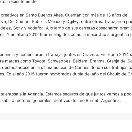
raron recientemente.
creativos en Santo Buenos Aires. Cuentan con más de 13 años de
e, Del Campo, Publicis México y Ogilvy, entre otras. Trabajaron p
ndelez, Sony y Vodafon. A lo largo de sus carreras cosecharon premi
tes. Y en el año 2012 fueron elegidos como la mejor dupla argentina p
riencia y comenzaron a trabajar juntos en Cravero. En el año 2014 
ara marcas como Toyota, Schweppes, Beldent, Brahma, Granja del So
ad, destacándose en la última edición de Cannes donde sus trabajos 
s. En el año 2015 fueron nombrados dupla del año del Círculo de Cr
talentosa a la Agencia. Estamos seguros de que juntos vamos a pod
usebi, directores generales creativos de Leo Burnett Argentina.