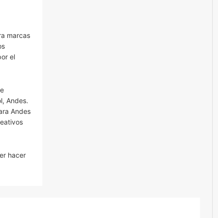
ara marcas
os
or el
se
l, Andes.
para Andes
eativos
er hacer