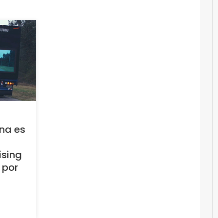
ina es
ising
 por