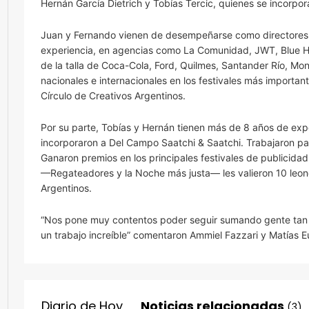
Hernán García Dietrich y Tobías Tercic, quienes se incorpo
Juan y Fernando vienen de desempeñarse como directores 
experiencia, en agencias como La Comunidad, JWT, Blue Hiv
de la talla de Coca-Cola, Ford, Quilmes, Santander Río, Mo
nacionales e internacionales en los festivales más importan
Círculo de Creativos Argentinos.
Por su parte, Tobías y Hernán tienen más de 8 años de expe
incorporaron a Del Campo Saatchi & Saatchi. Trabajaron p
Ganaron premios en los principales festivales de publicid
—Regateadores y la Noche más justa— les valieron 10 leone
Argentinos.
“Nos pone muy contentos poder seguir sumando gente tan 
un trabajo increíble” comentaron Ammiel Fazzari y Matías E
Diario de Hoy
Noticias relacionadas
(3)