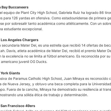
a Bay Buccaneers
 equipo de Plant City High School, Gabriela Ruiz ha logrado 86 tiro
es para 126 yardas en ofensiva. Como estadounidense de primera ge
ose por sobresalir tanto académica como atléticamente. Con un sobre
na estudiante excepcional.
e Los Angeles Chargers
 secundaria Mater Dei, es una estrella que recibió 14 ofertas de bec
ah. Davis, atleta académica de Mater Dei, recibió el premio Mater De
a excelencia no se limita al fútbol americano. Es reconocida por su 
ol americano juvenil OG Ducks.
York Giants
ofensiva de Paramus Catholic High School, Juan Minaya es reconocido
ia de Nueva Jersey, y obtuvo una beca completa para la Universida
po. Fuera de la cancha, Minaya ha demostrado su resiliencia al tran
ostrando una sólida ética de trabajo y determinación.
 San Francisco 49ers