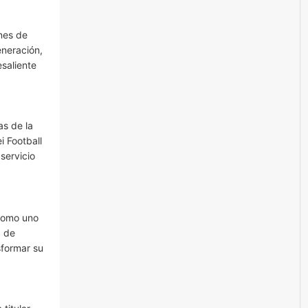
nes de
neración,
saliente
as de la
i Football
servicio
 como uno
d de
sformar su