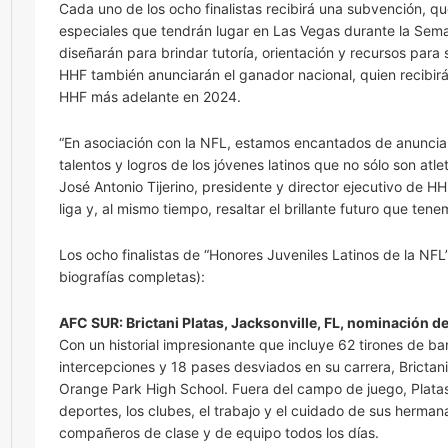
Cada uno de los ocho finalistas recibirá una subvención, q
especiales que tendrán lugar en Las Vegas durante la Sema
diseñarán para brindar tutoría, orientación y recursos para
HHF también anunciarán el ganador nacional, quien recibirá
HHF más adelante en 2024.
“En asociación con la NFL, estamos encantados de anunciar
talentos y logros de los jóvenes latinos que no sólo son at
José Antonio Tijerino, presidente y director ejecutivo de HH
liga y, al mismo tiempo, resaltar el brillante futuro que ten
Los ocho finalistas de “Honores Juveniles Latinos de la NFL
biografías completas):
AFC SUR: Brictani Platas, Jacksonville, FL, nominación d
Con un historial impresionante que incluye 62 tirones de ba
intercepciones y 18 pases desviados en su carrera, Bricta
Orange Park High School. Fuera del campo de juego, Platas 
deportes, los clubes, el trabajo y el cuidado de sus herm
compañeros de clase y de equipo todos los días.