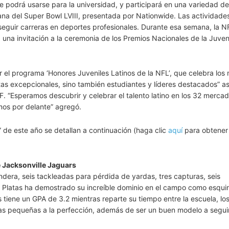
ue podrá usarse para la universidad, y participará en una variedad d
na del Super Bowl LVIII, presentada por Nationwide. Las actividade
 seguir carreras en deportes profesionales. Durante esa semana, la NF
 una invitación a la ceremonia de los Premios Nacionales de la Juven
 el programa ‘Honores Juveniles Latinos de la NFL’, que celebra los
letas excepcionales, sino también estudiantes y líderes destacados” a
F. “Esperamos descubrir y celebrar el talento latino en los 32 mercad
emos por delante” agregó.
” de este año se detallan a continuación (haga clic
aquí
para obtener
e Jacksonville Jaguars
ndera, seis tackleadas para pérdida de yardas, tres capturas, seis
ni Platas ha demostrado su increíble dominio en el campo como esqui
tiene un GPA de 3.2 mientras reparte su tiempo entre la escuela, lo
anas pequeñas a la perfección, además de ser un buen modelo a segui