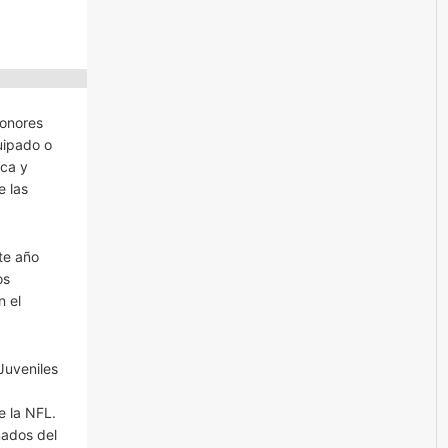
Honores
uipado o
ica y
e las
te año
os
n el
Juveniles
e la NFL.
nados del