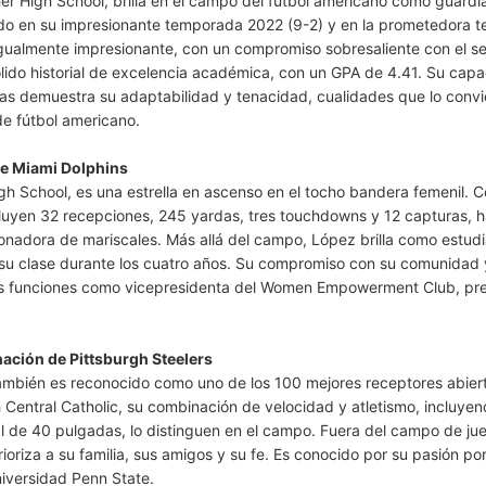
er High School, brilla en el campo del fútbol americano como guardia 
endo en su impresionante temporada 2022 (9-2) y en la prometedora
igualmente impresionante, con un compromiso sobresaliente con el se
lido historial de excelencia académica, con un GPA de 4.41. Su cap
icas demuestra su adaptabilidad y tenacidad, cualidades que lo convi
e fútbol americano.
de Miami Dolphins
 School, es una estrella en ascenso en el tocho bandera femenil. 
luyen 32 recepciones, 245 yardas, tres touchdowns y 12 capturas, h
nadora de mariscales. Más allá del campo, López brilla como estudi
 su clase durante los cuatro años. Su compromiso con su comunidad 
us funciones como vicepresidenta del Women Empowerment Club, pr
ación de Pittsburgh Steelers
ambién es reconocido como uno de los 100 mejores receptores abier
h Central Catholic, su combinación de velocidad y atletismo, incluye
al de 40 pulgadas, lo distinguen en el campo. Fuera del campo de ju
riza a su familia, sus amigos y su fe. Es conocido por su pasión po
niversidad Penn State.