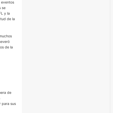
e eventos
s se
L y la
tud de la
 muchos
severó
os de la
nera de
s
r para sus