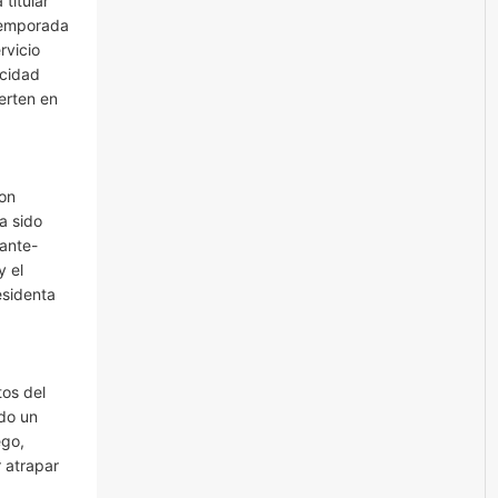
titular
 temporada
rvicio
acidad
erten en
Con
a sido
ante-
y el
esidenta
tos del
ndo un
ego,
r atrapar