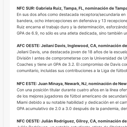
NFC SUR: Gabriela Ruiz, Tampa, FL, nominación de Tamp
En sus dos años como destacada receptora/secundaria en el
bandera, ocho intercepciones en defensiva y 13 recepcion
Ruiz encarna el trabajo duro y la determinación, esforzánd
GPA de 6.9, no sólo es una atleta dedicada, sino también u
AFC OESTE: Jeilani Davis, Inglewood, CA, nominación d
Jeilani Davis, una destacada joven de 18 años de la escuela
División I antes de comprometerse con la Universidad de Ut
Coaches y tiene un GPA de 3.2. El compromiso de Davis con l
comunitario, incluidas sus contribuciones a la Liga de fútb
NFC ESTE: Juan Minaya, Newark, NJ,
nominación de
New 
Con una posición titular durante cuatro años en la línea 
de los mejores jugadores de fútbol americano de secundar
Miami debido a su notable habilidad y dedicación en el cam
GPA acumulativo de 2.0 a 3.0 después de la pandemia, dem
NFC OESTE: Julián Rodríguez, Gilroy, CA, nominación de