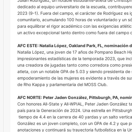
Julián Rodríguez, un notable estudiante-atleta de Christoph
dedicado al equipo universitario de la escuela, contribuy
2023 (9-1). Fuera del campo, el carácter de Rodríguez es 
comunitario, acumulando 100 horas de voluntariado y un só
para equilibrar el rigor académico con las exigencias atlét
un activo excepcional tanto dentro como fuera del campo d
AFC ESTE: Natalia López, Oakland Park, FL, nominación 
Natalia López, una joven de 17 años de Pompano Beach High
impresionantes estadísticas de la temporada 2023, que inc
una creadora de jugadas tanto como corredora como presio
atleta, con un notable GPA de 5.03 y siendo presidenta de
empoderamiento de las mujeres es evidente a través de s
de Rho Kappa y parlamentaria del MOSS Club.
AFC NORTE: Peter Jaden González, Pittsburgh, PA, nomin
Con honores All-State y All-WPIAL, Peter Jaden González t
país para la Generación de 2024. Una estrella en Pittsburg
tiempo de 4.4 en la carrera de 40 yardas y un salto vertic
González es un joven completo, con un GPA de 4.2 y que prio
anotaciones y continuará su trayectoria futbolística en la U