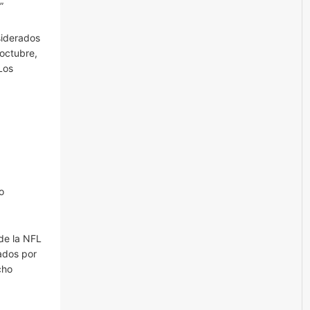
”
siderados
 octubre,
Los
o
de la NFL
ados por
cho