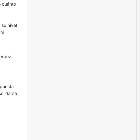
o cuánto
 su nivel
ni
Derbez
opuesta
solidarse