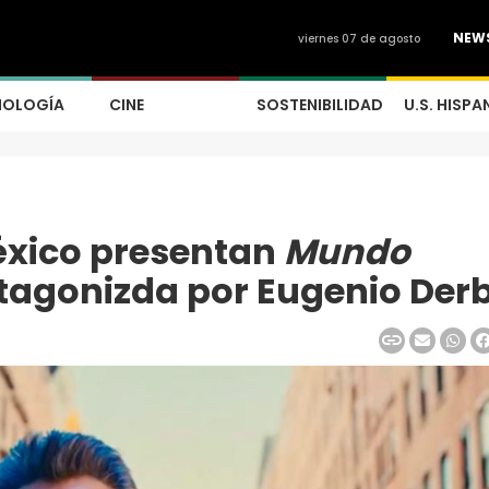
NEW
viernes 07 de agosto
NOLOGÍA
CINE
SOSTENIBILIDAD
U.S. HISPA
éxico presentan
Mundo
agonizda por Eugenio Der