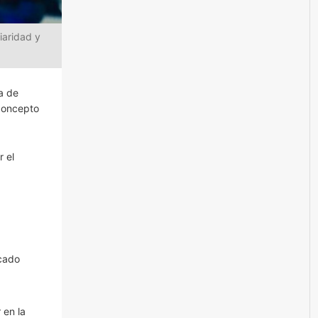
iaridad y
a de
 concepto
 el
rcado
 en la