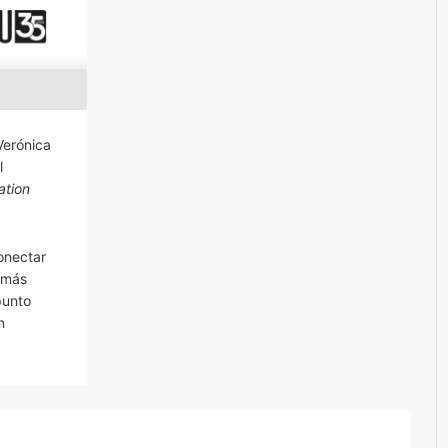
Verónica
l
ation
onectar
 más
punto
n