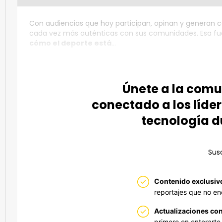
Con audiencias que hoy participan, opinan y generan co
cada vez más auténticas con sus comunidades. Esa fue 
cómo el deporte está
...
Únete a la com
conectado a los líder
tecnología d
Susc
Contenido exclusiv
reportajes que no en
Actualizaciones con
primero en enterarte 