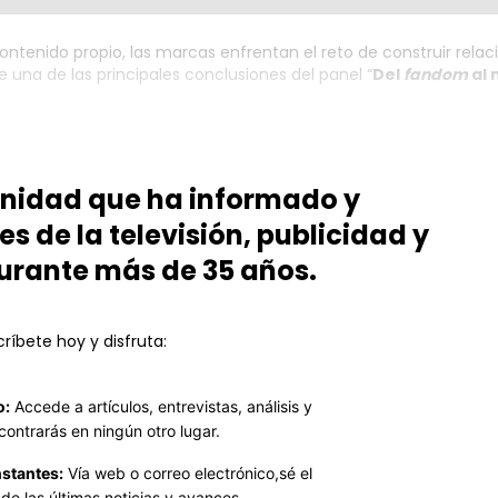
ntenido propio, las marcas enfrentan el reto de construir relac
una de las principales conclusiones del panel “
Del
fandom
al 
unidad que ha informado y
es de la televisión, publicidad y
urante más de 35 años.
ríbete hoy y disfruta:
o:
Accede a artículos, entrevistas, análisis y
contrarás en ningún otro lugar.
stantes:
Vía web o correo electrónico,sé el
de las últimas noticias y avances.