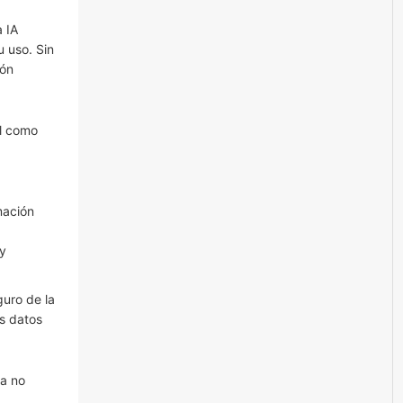
a IA
 uso. Sin
ión
al como
mación
y
guro de la
s datos
a no