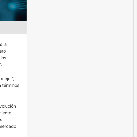
s la
ero
ios
.
 mejor”,
n términos
evolución
miento,
os
 mercado