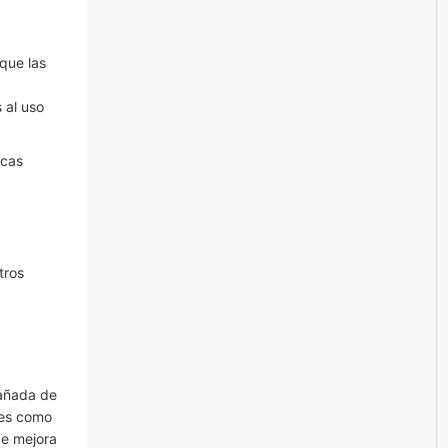
que las
 al uso
icas
tros
pañada de
nces como
de mejora