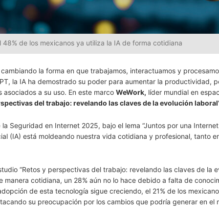
 48% de los mexicanos ya utiliza la IA de forma cotidiana
das, cambiando la forma en que trabajamos, interactuamos y procesamo
PT, la IA ha demostrado su poder para aumentar la productividad, p
s asociados a su uso. En este marco
WeWork,
líder mundial en espac
spectivas del trabajo: revelando las claves de la evolución laboral”
 la Seguridad en Internet 2025, bajo el lema “Juntos por una Internet
cial (IA) está moldeando nuestra vida cotidiana y profesional, tanto e
estudio “Retos y perspectivas del trabajo: revelando las claves de la 
 de manera cotidiana, un 28% aún no lo hace debido a falta de conoci
adopción de esta tecnología sigue creciendo, el 21% de los mexican
destacando su preocupación por los cambios que podría generar en el