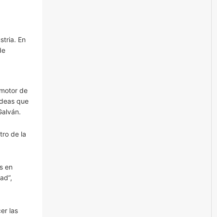
stria. En
de
 motor de
 ideas que
Galván.
tro de la
s en
ad”,
er las