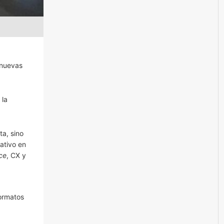
 nuevas
 la
ta, sino
ativo en
ce
, CX y
formatos