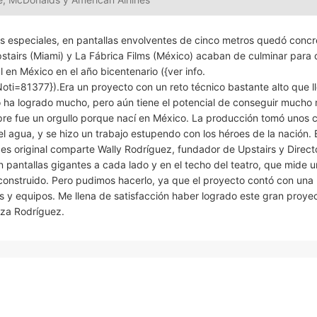
s especiales, en pantallas envolventes de cinco metros quedó conc
stairs (Miami) y La Fábrica Films (México) acaban de culminar para 
l en México en el año bicentenario ({ver info.
ti=81377}).Era un proyecto con un reto técnico bastante alto que l
 ha logrado mucho, pero aún tiene el potencial de conseguir mucho
mpre fue un orgullo porque nací en México. La producción tomó unos 
 agua, y se hizo un trabajo estupendo con los héroes de la nación. E
s original comparte Wally Rodríguez, fundador de Upstairs y Direct
 pantallas gigantes a cada lado y en el techo del teatro, que mide 
tar construido. Pero pudimos hacerlo, ya que el proyecto contó con un
 y equipos. Me llena de satisfacción haber logrado este gran proye
liza Rodríguez.