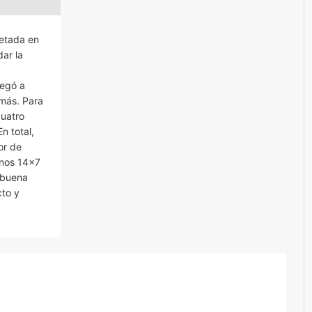
retada en
dar la
legó a
 más. Para
cuatro
n total,
or de
unos 14×7
a buena
cto y