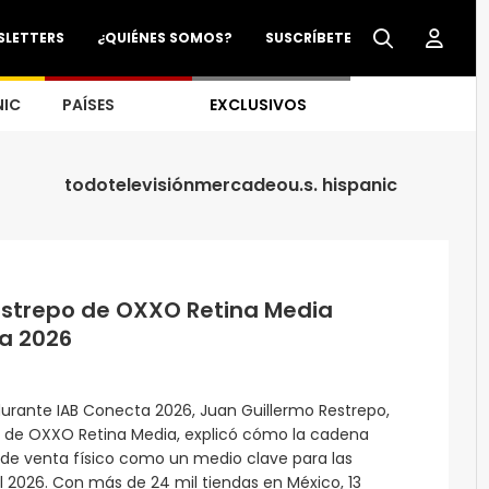
SLETTERS
¿QUIÉNES SOMOS?
SUSCRÍBETE
NIC
PAÍSES
EXCLUSIVOS
todo
televisión
mercadeo
u.s. hispanic
estrepo de OXXO Retina Media
a 2026
urante IAB Conecta 2026, Juan Guillermo Restrepo,
s de OXXO Retina Media, explicó cómo la cadena
o de venta físico como un medio clave para las
 2026. Con más de 24 mil tiendas en México, 13