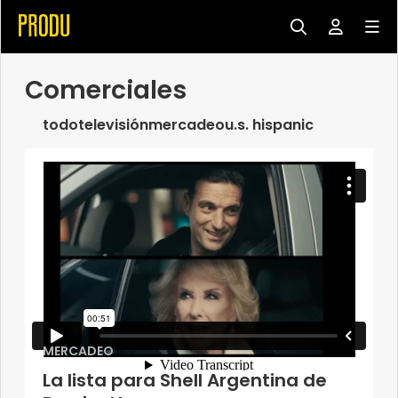
Comerciales
todo
televisión
mercadeo
u.s. hispanic
MERCADEO
La lista para Shell Argentina de