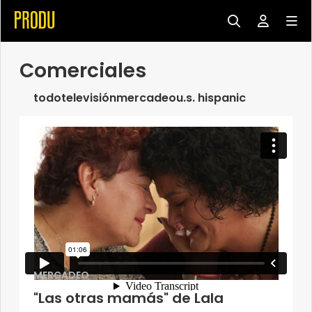
Comerciales
todo
televisión
mercadeo
u.s. hispanic
MERCADEO
"Las otras mamás" de Lala