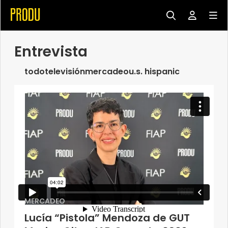
Entrevista
todo
televisión
mercadeo
u.s. hispanic
MERCADEO
Lucía “Pistola” Mendoza de GUT