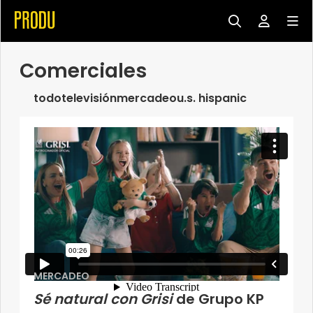
Comerciales
todo
televisión
mercadeo
u.s. hispanic
MERCADEO
Sé natural con Grisi
de Grupo KP