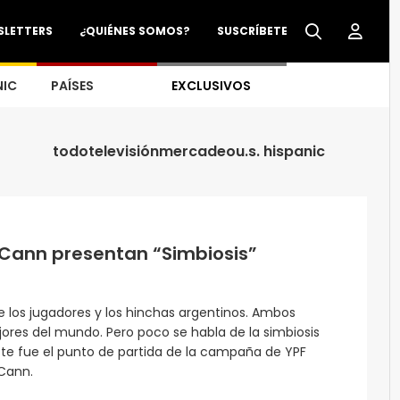
SLETTERS
¿QUIÉNES SOMOS?
SUSCRÍBETE
NIC
PAÍSES
EXCLUSIVOS
todo
televisión
mercadeo
u.s. hispanic
Cann presentan “Simbiosis”
 los jugadores y los hinchas argentinos. Ambos
res del mundo. Pero poco se habla de la simbiosis
Este fue el punto de partida de la campaña de YPF
Cann.