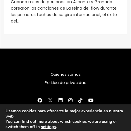
Cuando miles de personas en Alicante y Granada
corearon las canciones de La reina del flow durante
las primeras fechas de su gira internacional, el éxito
del...
Quiénes somos
Política de privacidad
Usamos cookies para ofrecerte la mejor experiencia en nuestra
© 1997 - 2026 PRODU - Todos los derechos reservados
web.
You can find out more about which cookies we are using or
switch them off in
settings
.