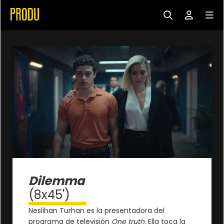
Dilemma
(8x45')
Neslihan Turhan es la presentadora del
programa de televisión
One truth
. Ella toca la