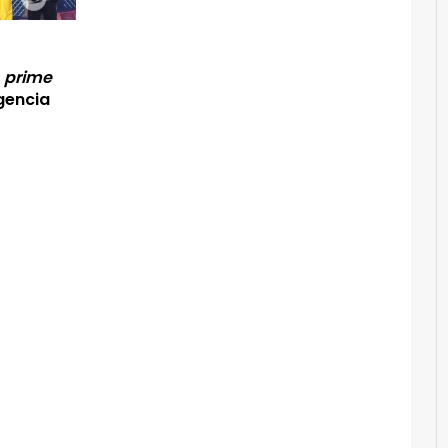
l
prime
igencia