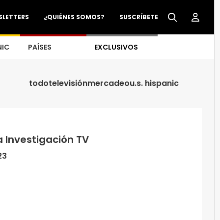
SLETTERS
¿QUIÉNES SOMOS?
SUSCRÍBETE
NIC
PAÍSES
EXCLUSIVOS
todo
televisión
mercadeo
u.s. hispanic
 Investigación TV
23