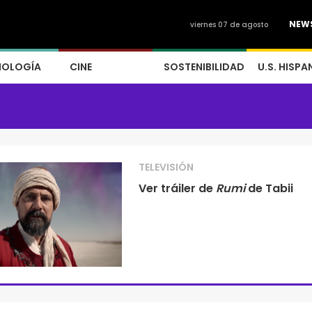
NEW
viernes 07 de agosto
NOLOGÍA
CINE
SOSTENIBILIDAD
U.S. HISPA
TELEVISIÓN
Ver tráiler de
Rumi
de Tabii