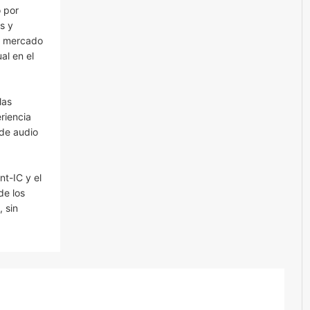
o por
s y
al mercado
al en el
las
riencia
 de audio
nt-IC y el
de los
, sin