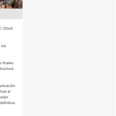
IC Cloud
 los
 finales
tructura
unicación
tual al
están
efinitiva