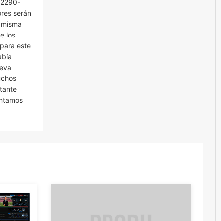
-2290-
ores serán
a misma
e los
 para este
abía
leva
uchos
rtante
ontamos