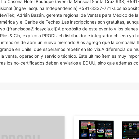
. La Casona Hotel Boutique (avenida Mariscal Santa Cruz 938) +591
isional (Ingavi esquina Independencia) +591-3337-7717.Los exposit
NewTek; Adrián Bazán, gerente regional de Ventas para México de l
mérica y el Caribe de Techex.Las inscripciones son gratuitas, aunqu
yo ({franciscoa@riosycia.cl})A propósito de este evento y los planes
íos & Cía, explicó a PRODU el distribuidor e integrador chileno ya h
la intención de abrir un nuevo mercado.Ríos agregó que la compañía l
grande en Chile, que esperamos repetir en Bolivia.A diferencia de m
la venta, operación y servicio técnico. Este último ítem es muy impo
ras los no-certificados deben enviarlos a EE UU, sino que además c