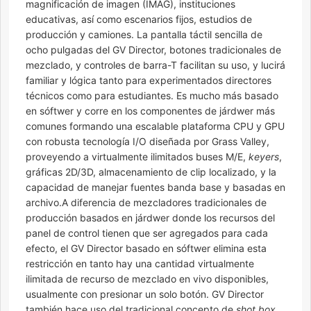
magnificación de imagen (IMAG), instituciones
educativas, así como escenarios fijos, estudios de
producción y camiones. La pantalla táctil sencilla de
ocho pulgadas del GV Director, botones tradicionales de
mezclado, y controles de barra-T facilitan su uso, y lucirá
familiar y lógica tanto para experimentados directores
técnicos como para estudiantes. Es mucho más basado
en sóftwer y corre en los componentes de járdwer más
comunes formando una escalable plataforma CPU y GPU
con robusta tecnología I/O diseñada por Grass Valley,
proveyendo a virtualmente ilimitados buses M/E,
keyers
,
gráficas 2D/3D, almacenamiento de clip localizado, y la
capacidad de manejar fuentes banda base y basadas en
archivo.A diferencia de mezcladores tradicionales de
producción basados en járdwer donde los recursos del
panel de control tienen que ser agregados para cada
efecto, el GV Director basado en sóftwer elimina esta
restricción en tanto hay una cantidad virtualmente
ilimitada de recurso de mezclado en vivo disponibles,
usualmente con presionar un solo botón. GV Director
también hace uso del tradicional concepto de
shot box
,