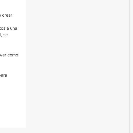
e crear
tos a una
, se
dwer como
para