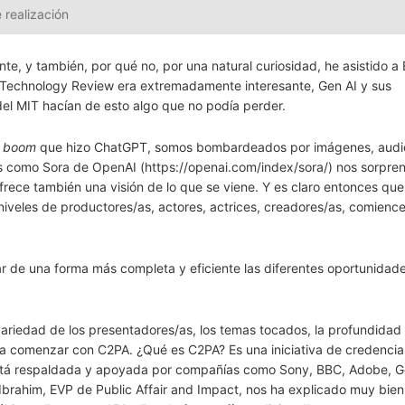
 realización
e, y también, por qué no, por una natural curiosidad, he asistido a
IT Technology Review era extremadamente interesante, Gen AI y sus
del MIT hacían de esto algo que no podía perder.
l
boom
que hizo ChatGPT, somos bombardeados por imágenes, audi
es como Sora de OpenAI (https://openai.com/index/sora/) nos sorpre
ofrece también una visión de lo que se viene. Y es claro entonces que
iveles de productores/as, actores, actrices, creadores/as, comienc
ar de una forma más completa y eficiente las diferentes oportunidad
ariedad de los presentadores/as, los temas tocados, la profundidad 
ía comenzar con C2PA. ¿Qué es C2PA? Es una iniciativa de credencia
a está respaldada y apoyada por compañías como Sony, BBC, Adobe, G
 Ibrahim, EVP de Public Affair and Impact, nos ha explicado muy bien