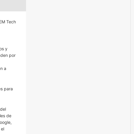
 EM Tech
os y
nden por
en a
es para
del
les de
oogle,
 el