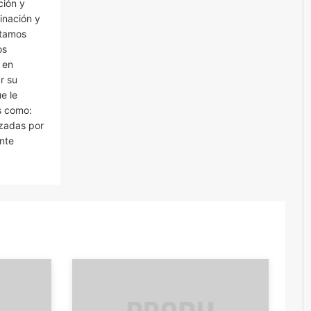
ción y
inación y
ntamos
os
 en
r su
e le
s como:
izadas por
nte