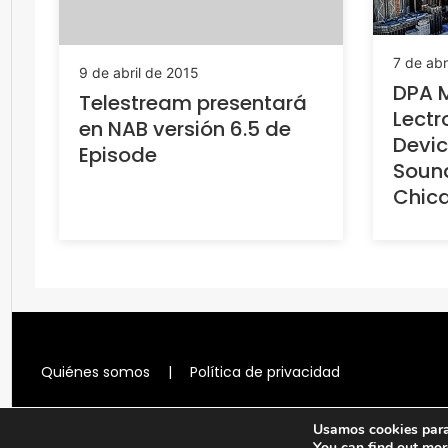
7 de abr
9 de abril de 2015
DPA 
Telestream presentará
Lectr
en NAB versión 6.5 de
Devic
Episode
Soun
Chic
Quiénes somos
|
Política de privacidad
Usamos cookies para 
You can find out mor