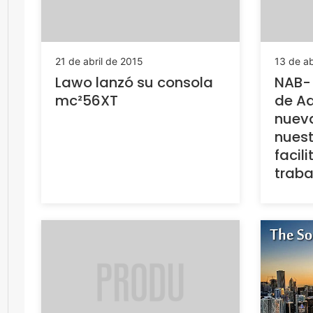
21 de abril de 2015
13 de ab
Lawo lanzó su consola
NAB-
mc²56XT
de A
nueva
nuest
facili
traba