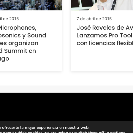
il de 2015
7 de abril de 2015
Microphones,
José Reveles de Av
osonics y Sound
Lanzamos Pro Tool
es organizan
con licencias flexib
d Summit en
ago
ofrecerte la mejor experiencia en nuestra web.
e about which cookies we are using or switch them off in
settings
.