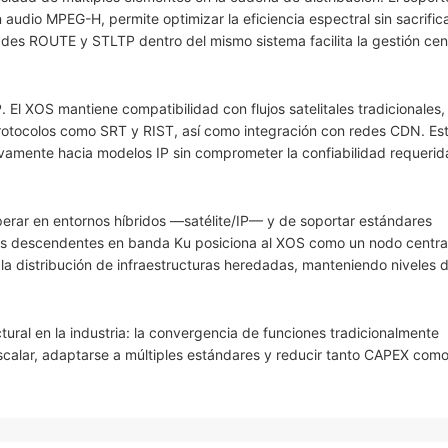
dio MPEG-H, permite optimizar la eficiencia espectral sin sacrifica
dades ROUTE y STLTP dentro del mismo sistema facilita la gestión cen
. El XOS mantiene compatibilidad con flujos satelitales tradicionales,
rotocolos como SRT y RIST, así como integración con redes CDN. Es
vamente hacia modelos IP sin comprometer la confiabilidad requerid
erar en entornos híbridos —satélite/IP— y de soportar estándares
s descendentes en banda Ku posiciona al XOS como un nodo centra
la distribución de infraestructuras heredadas, manteniendo niveles d
ural en la industria: la convergencia de funciones tradicionalmente
scalar, adaptarse a múltiples estándares y reducir tanto CAPEX co