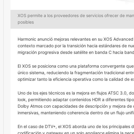
XOS permite a los proveedores de servicios ofrecer de mane
posibles
Harmonic anunció mejoras relevantes en su XOS Advanced Me
contexto marcado por la transición hacia estándares de nu
migración progresiva desde satélite en banda C hacia banda
El XOS se posiciona como una plataforma convergente que
único sistema, reduciendo la fragmentación tradicional ent
optimizar tanto la eficiencia operativa como la calidad de ex
Uno de los ejes técnicos es la mejora en flujos ATSC 3.0, 
look, permitiendo adaptar contenidos HDR a diferentes tipos 
Dolby Atmos con capacidades de descripción y mejora de d
inmersivas, manteniendo coherencia dentro de un flujo uni
En el caso de DTV+, el XOS aborda uno de los principales d
codificación y
gateway
en un solo
appliance
elimina la nece