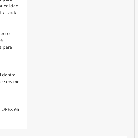
r calidad
tralizada
 pero
te
a para
l dentro
e servicio
mo OPEX en