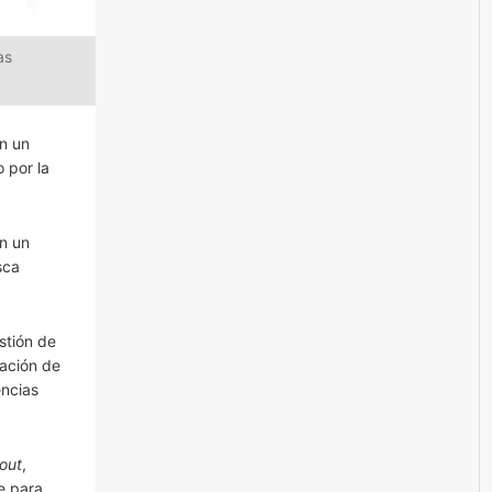
as
n un
 por la
n un
sca
stión de
ración de
encias
out
,
e para