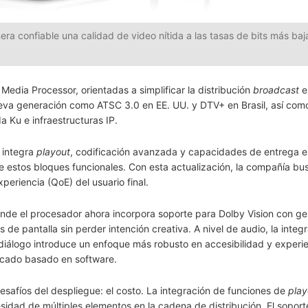
ra confiable una calidad de video nítida a las tasas de bits más baj
dia Processor, orientadas a simplificar la distribución
broadcast
e
eva generación como ATSC 3.0 en EE. UU. y DTV+ en Brasil, así como
 Ku e infraestructuras IP.
 integra
playout
, codificación avanzada y capacidades de entrega e
re estos bloques funcionales. Con esta actualización, la compañía bu
periencia (QoE) del usuario final.
donde el procesador ahora incorpora soporte para Dolby Vision con ge
de pantalla sin perder intención creativa. A nivel de audio, la integ
iálogo introduce un enfoque más robusto en accesibilidad y experi
ficado basado en software.
esafíos del despliegue: el costo. La integración de funciones de
play
sidad de múltiples elementos en la cadena de distribución. El soport