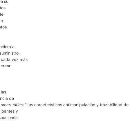
de su
tos
de
de
atos.
nciera a
suministro,
s cada vez más
 crear
 las
encia de
 s
mart cities
: “Las características antimanipulación y trazabilidad de
cipantes y
nsacciones