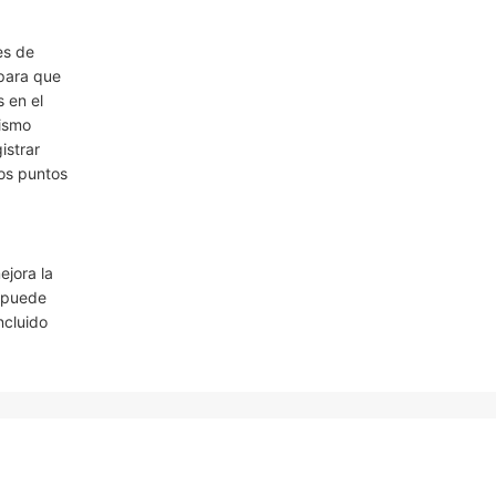
es de
ara que
 en el
mismo
istrar
los puntos
ejora la
a puede
ncluido