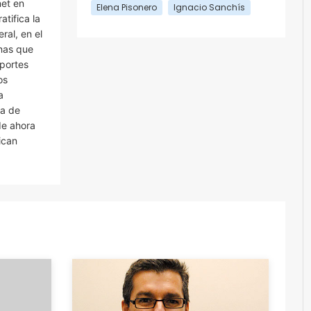
net en
Elena Pisonero
Ignacio Sanchís
tifica la
ral, en el
onas que
sportes
os
a
ca de
de ahora
ican