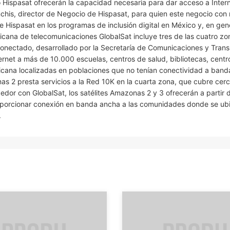
 Hispasat ofrecerán la capacidad necesaria para dar acceso a Inter
chis, director de Negocio de Hispasat, para quien este negocio con ra
e Hispasat en los programas de inclusión digital en México y, en gene
icana de telecomunicaciones GlobalSat incluye tres de las cuatro z
Conectado, desarrollado por la Secretaría de Comunicaciones y Tran
ernet a más de 10.000 escuelas, centros de salud, bibliotecas, centr
xicana localizadas en poblaciones que no tenían conectividad a band
as 2 presta servicios a la Red 10K en la cuarta zona, que cubre cer
edor con GlobalSat, los satélites Amazonas 2 y 3 ofrecerán a partir 
roporcionar conexión en banda ancha a las comunidades donde se ub
.