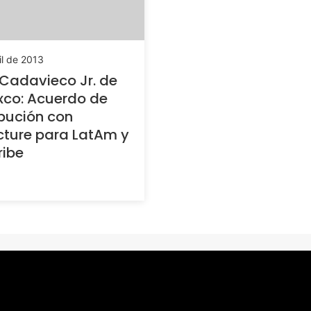
il de 2013
Cadavieco Jr. de
xco: Acuerdo de
ibución con
cture para LatAm y
ribe