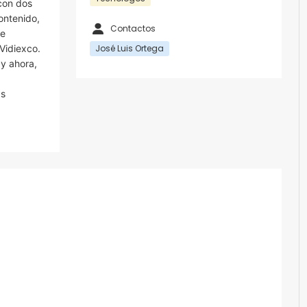
 con dos
ontenido,
Contactos
de
 Vidiexco.
José Luis Ortega
 y ahora,
as