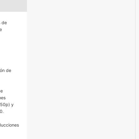
s de
e
ión de
de
nes
/50p) y
0.
ducciones