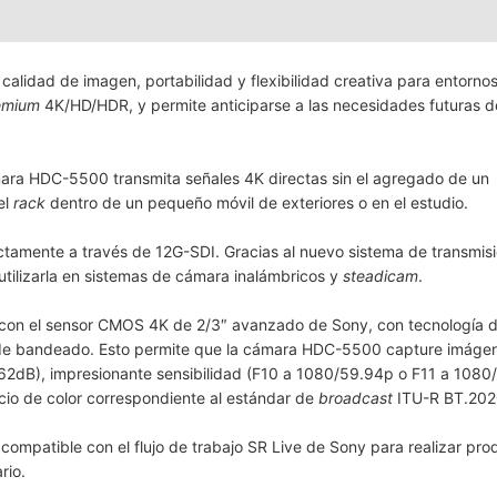
lidad de imagen, portabilidad y flexibilidad creativa para entorno
emium
4K/HD/HDR, y permite anticiparse a las necesidades futuras d
mara HDC-5500 transmita señales 4K directas sin el agregado de un
el
rack
dentro de un pequeño móvil de exteriores o en el estudio.
tamente a través de 12G-SDI. Gracias al nuevo sistema de transmis
tilizarla en sistemas de cámara inalámbricos y
steadicam
.
 con el sensor CMOS 4K de 2/3″ avanzado de Sony, con tecnología 
ido de bandeado. Esto permite que la cámara HDC-5500 capture imáge
-62dB), impresionante sensibilidad (F10 a 1080/59.94p o F11 a 1080
cio de color correspondiente al estándar de
broadcast
ITU-R BT.202
patible con el flujo de trabajo SR Live de Sony para realizar pro
rio.