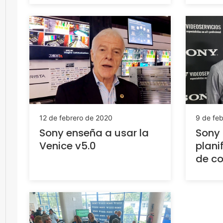
12 de febrero de 2020
9 de fe
Sony enseña a usar la
Sony 
Venice v5.0
plani
de co