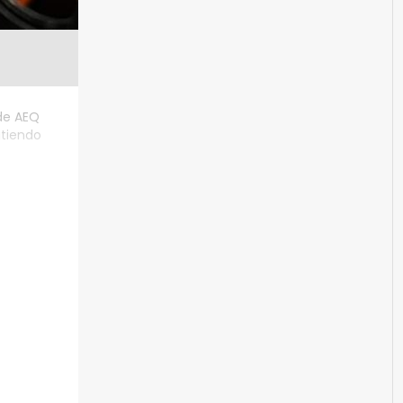
de AEQ
itiendo