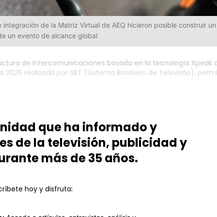
integración de la Matriz Virtual de AEQ hicieron posible construir un
e un evento de alcance global
tructura de intercomunicaciones basada en la tecnología Xpeak 
FA 2026 realizada por SBT (Sistema Brasileiro de Televisão), perm
unidad que ha informado y
es de la televisión, publicidad y
urante más de 35 años.
ríbete hoy y disfruta: