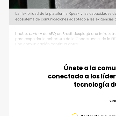
La flexibilidad de la plataforma Xpeak y las capacidades de 
ecosistema de comunicaciones adaptado a las exigencias d
LineUp,
partner
de AEQ en Brasil, desplegó una infraes
para respaldar la cobertura de la Copa Mundial de la FI
una comunicación continua entre...
Únete a la com
conectado a los líder
tecnología d
Susc