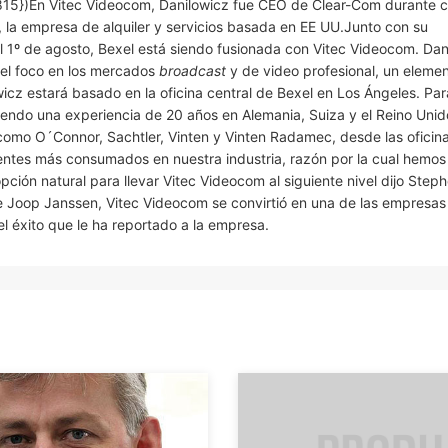
815})En Vitec Videocom, Danilowicz fue CEO de Clear-Com durante c
, la empresa de alquiler y servicios basada en EE UU.Junto con su
l 1º de agosto, Bexel está siendo fusionada con Vitec Videocom. Dan
 el foco en los mercados
broadcast
y de video profesional, un eleme
cz estará basado en la oficina central de Bexel en Los Ángeles. Par
ayendo una experiencia de 20 años en Alemania, Suiza y el Reino Unido
 como O´Connor, Sachtler, Vinten y Vinten Radamec, desde las oficin
rentes más consumados en nuestra industria, razón por la cual hemos
opción natural para llevar Vitec Videocom al siguiente nivel dijo Steph
de Joop Janssen, Vitec Videocom se convirtió en una de las empresa
 éxito que le ha reportado a la empresa.