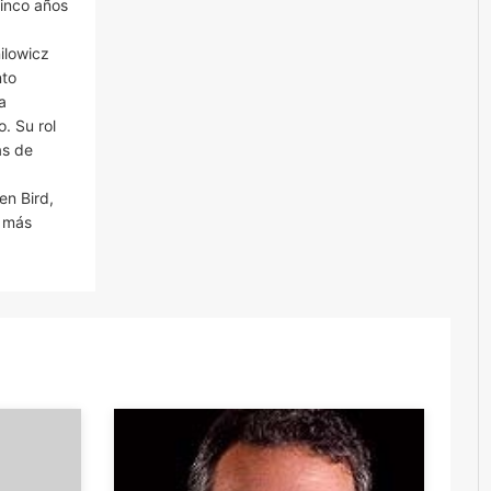
inco años
ilowicz
nto
a
. Su rol
as de
en Bird,
s más