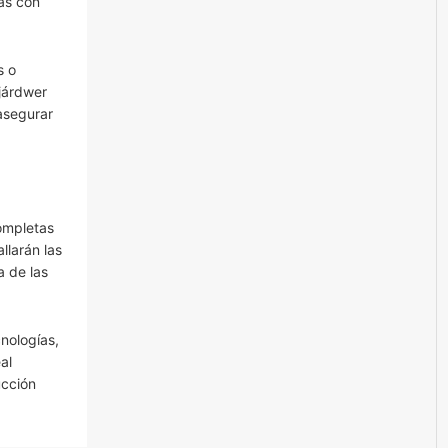
as con
s o
 járdwer
asegurar
ompletas
llarán las
a de las
nologías,
al
ucción