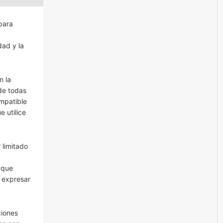
para
dad y la
n la
de todas
ompatible
e utilice
 limitado
 que
n expresar
ciones