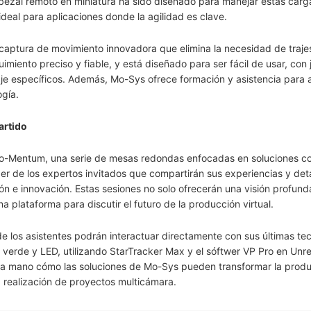
bezal remoto en miniatura ha sido diseñado para manejar estas carg
ideal para aplicaciones donde la agilidad es clave.
aptura de movimiento innovadora que elimina la necesidad de traje
miento preciso y fiable, y está diseñado para ser fácil de usar, con
taje específicos. Además, Mo-Sys ofrece formación y asistencia para 
gía.
artido
 Mo-Mentum, una serie de mesas redondas enfocadas en soluciones c
er de los expertos invitados que compartirán sus experiencias y deta
ón e innovación. Estas sesiones no solo ofrecerán una visión profund
plataforma para discutir el futuro de la producción virtual.
e los asistentes podrán interactuar directamente con sus últimas tec
a verde y LED, utilizando StarTracker Max y el sóftwer VP Pro en Unre
era mano cómo las soluciones de Mo-Sys pueden transformar la prod
la realización de proyectos multicámara.