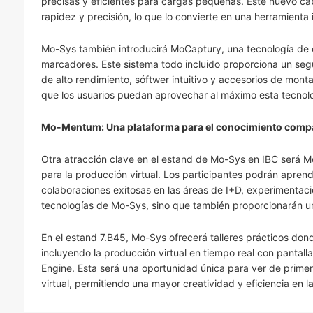
precisas y eficientes para cargas pequeñas. Este nuevo ca
rapidez y precisión, lo que lo convierte en una herramienta 
Mo-Sys también introducirá MoCaptury, una tecnología de c
marcadores. Este sistema todo incluido proporciona un segui
de alto rendimiento, sóftwer intuitivo y accesorios de mon
que los usuarios puedan aprovechar al máximo esta tecnolo
Mo-Mentum: Una plataforma para el conocimiento comp
Otra atracción clave en el estand de Mo-Sys en IBC será
para la producción virtual. Los participantes podrán aprend
colaboraciones exitosas en las áreas de I+D, experimentaci
tecnologías de Mo-Sys, sino que también proporcionarán una 
En el estand 7.B45, Mo-Sys ofrecerá talleres prácticos dond
incluyendo la producción virtual en tiempo real con pantall
Engine. Esta será una oportunidad única para ver de prim
virtual, permitiendo una mayor creatividad y eficiencia en 