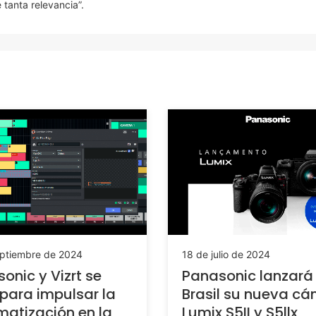
 tanta relevancia”.
eptiembre de 2024
18 de julio de 2024
onic y Vizrt se
Panasonic lanzará
para impulsar la
Brasil su nueva c
atización en la
Lumix S5II y S5llx