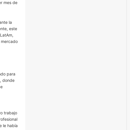
er mes de
ante la
nte, este
 LatAm,
l mercado
ndo para
s, donde
de
o trabajo
rofesional
e le había