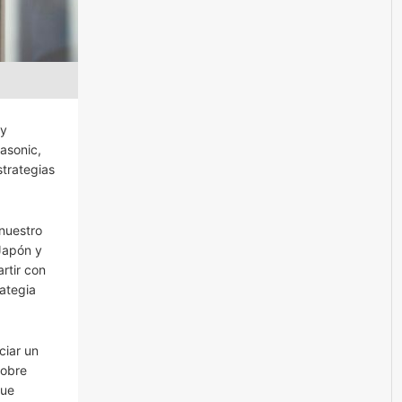
 y
asonic,
strategias
 nuestro
 Japón y
rtir con
rategia
ciar un
sobre
que