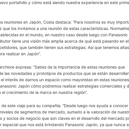
uevo portafolio y cómo está siendo nuestra experiencia en este prim
tes reuniones en Japón, Costa destaca: “Para nosotros es muy import
z que los invitamos a una reunión de estas características. Normalme
stablecidas en el mundo, en nuestro caso desde luego con Panasonic
ibutor tiene una visión más amplia acerca de qué está pasando en e
etidores, que también tienen sus estrategias. Así que tenemos altas
ra realizar en Japón”.
Marchiore expresa: “Sabes de la importancia de estas reuniones que
e las novedades y prototipos de productos que se están desarrolla
s el interés de darnos un espacio como mayoristas en estas reunione
Panasonic Japón cómo podremos realizar estrategias comerciales y 
el crecimiento de la marca en nuestra región”.
ia de este viaje para su compañía: “Desde luego nos ayuda a conocer
 niveles de segmentos de mercado, sumado a la valoración de nuestr
s y socios de negocio que son claves en el desarrollo del mercado p
ar especial que nos está brindando Panasonic Japón, ya que nunca s