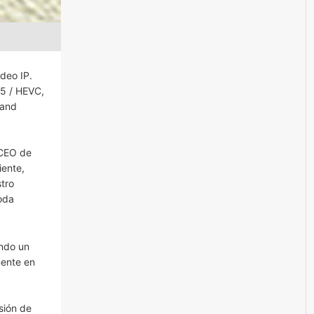
deo IP.
5 / HEVC,
tand
 CEO de
iente,
tro
oda
endo un
mente en
sión de