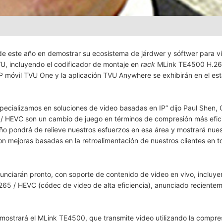
 este año en demostrar su ecosistema de járdwer y sóftwer para vi
, incluyendo el codificador de montaje en
rack
MLink TE4500 H.26
IP móvil TVU One y la aplicación TVU Anywhere se exhibirán en el es
ecializamos en soluciones de video basadas en IP” dijo Paul Shen,
 / HEVC son un cambio de juego en términos de compresión más efic
ño pondrá de relieve nuestros esfuerzos en esa área y mostrará nues
n mejoras basadas en la retroalimentación de nuestros clientes en t
nunciarán pronto, con soporte de contenido de video en vivo, incluy
265 / HEVC (códec de video de alta eficiencia), anunciado reciente
 mostrará el MLink TE4500, que transmite video utilizando la compre