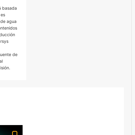
tá basada
 es
s de agua
ontenidos
oducción
arsys
fuente de
al
sión.