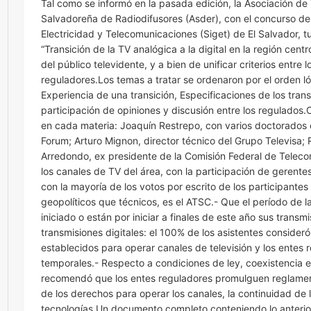
Tal como se informó en la pasada edición, la Asociación de
Salvadoreña de Radiodifusores (Asder), con el concurso de 
Electricidad y Telecomunicaciones (Siget) de El Salvador, tu
“Transición de la TV analógica a la digital en la región cent
del público televidente, y a bien de unificar criterios ent
reguladores.Los temas a tratar se ordenaron por el orden lóg
Experiencia de una transición, Especificaciones de los trans
participación de opiniones y discusión entre los regulados
en cada materia: Joaquín Restrepo, con varios doctorados 
Forum; Arturo Mignon, director técnico del Grupo Televisa;
Arredondo, ex presidente de la Comisión Federal de Telecom
los canales de TV del área, con la participación de geren
con la mayoría de los votos por escrito de los participan
geopolíticos que técnicos, es el ATSC.- Que el período de la
iniciado o están por iniciar a finales de este año sus transmi
transmisiones digitales: el 100% de los asistentes consideró
establecidos para operar canales de televisión y los entes 
temporales.- Respecto a condiciones de ley, coexistencia e
recomendó que los entes reguladores promulguen reglamento
de los derechos para operar los canales, la continuidad de l
tecnologías.Un documento completo conteniendo lo anterior 