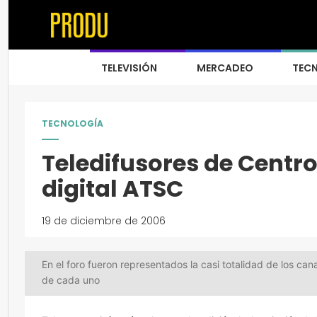
TELEVISIÓN
MERCADEO
TEC
TECNOLOGÍA
Teledifusores de Cent
digital ATSC
19 de diciembre de 2006
En el foro fueron representados la casi totalidad de los ca
de cada uno