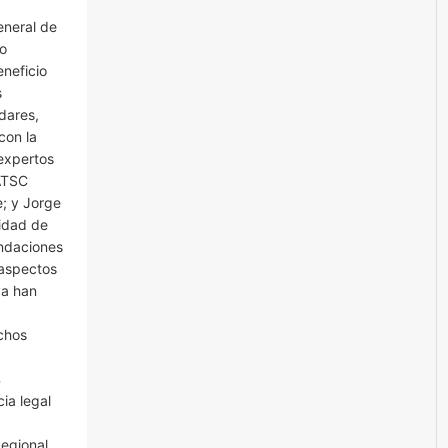
eneral de
do
eneficio
s
ndares,
con la
 expertos
 ATSC
e; y Jorge
lidad de
endaciones
 aspectos
ya han
echos
%
ia legal
Regional