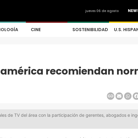
NEW
jueves 06 de agosto
NOLOGÍA
CINE
SOSTENIBILIDAD
U.S. HISPA
roamérica recomiendan no
nales de TV del área con la participación de gerentes, abogados e ing