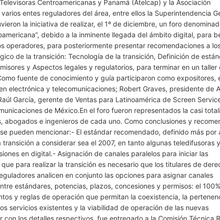
 Televisoras Centroamericanas y Panamá (Atelcap) y la Asociación
varios entes reguladores del área, entre ellos la Superintendencia G
vieron la iniciativa de realizar, el 1º de diciembre, un foro denomina
roamericana”, debido a la inminente llegada del ámbito digital, para b
re los operadores, para posteriormente presentar recomendaciones a lo
ico de la transición: Tecnología de la transición, Definición de está
misores y Aspectos legales y regulatorios, para terminar en un taller 
.Como fuente de conocimiento y guía participaron como expositores,
en electrónica y telecomunicaciones; Robert Graves, presidente de
 Raúl García, gerente de Ventas para Latinoamérica de Screen Servic
unicaciones de México.En el foro fueron representados la casi tota
tes, abogados e ingenieros de cada uno. Como conclusiones y recom
tes se pueden mencionar:- El estándar recomendado, definido más por
 transición a considerar sea el 2007, en tanto algunas teledifusoras 
siones en digital.- Asignación de canales paralelos para iniciar las
 que para realizar la transición es necesario que los titulares de der
reguladores analicen en conjunto las opciones para asignar canales
ntre estándares, potencias, plazos, concesiones y permisos: el 100
s y reglas de operación que permitan la coexistencia, la pertenenc
os servicios existentes y la viabilidad de operación de las nuevas
con los detalles respectivos, fue entregado a la Comisión Técnica 