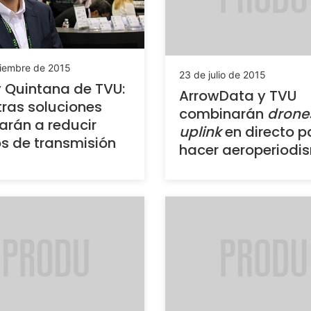
ciembre de 2015
23 de julio de 2015
 Quintana de TVU:
ArrowData y TVU
ras soluciones
combinarán
drone
rán a reducir
uplink
en directo p
s de transmisión
hacer aeroperiodi