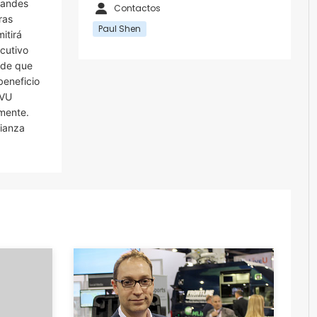
randes
Contactos
ras
Paul Shen
itirá
cutivo
 de que
beneficio
TVU
mente.
lianza