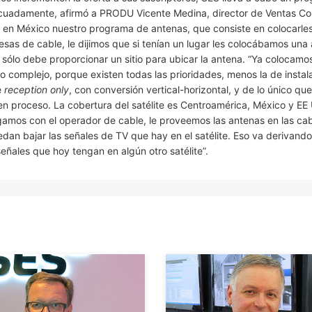
adecuadamente, afirmó a PRODU Vicente Medina, director de Ventas C
 en México nuestro programa de antenas, que consiste en colocarle
sas de cable, le dijimos que si tenían un lugar les colocábamos una 
ólo debe proporcionar un sitio para ubicar la antena. “Ya colocamo
 complejo, porque existen todas las prioridades, menos la de instal
e
reception only
, con conversión vertical-horizontal, y de lo único qu
n proceso. La cobertura del satélite es Centroamérica, México y EE 
Llegamos con el operador de cable, le proveemos las antenas en las c
edan bajar las señales de TV que hay en el satélite. Eso va derivand
eñales que hoy tengan en algún otro satélite”.