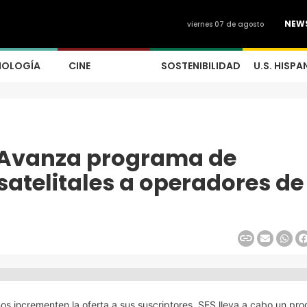
NEW
viernes 07 de agosto
NOLOGÍA
CINE
SOSTENIBILIDAD
U.S. HISPA
: Avanza programa de
satelitales a operadores de
os incrementen la oferta a sus suscriptores, SES lleva a cabo un pr