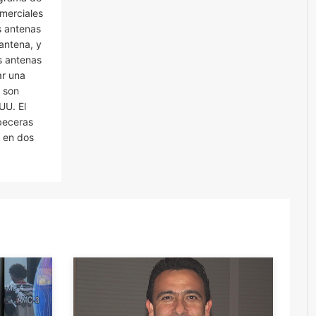
omerciales
s antenas
antena, y
s antenas
ar una
e son
UU. El
abeceras
o en dos