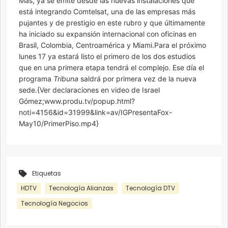
Más, ya se emite desde las nuevas instalaciones que
está integrando Comtelsat, una de las empresas más
pujantes y de prestigio en este rubro y que últimamente
ha iniciado su expansión internacional con oficinas en
Brasil, Colombia, Centroamérica y Miami.Para el próximo
lunes 17 ya estará listo el primero de los dos estudios
que en una primera etapa tendrá el complejo. Ese día el
programa
Tribuna
saldrá por primera vez de la nueva
sede.{Ver declaraciones en video de Israel
Gómez;www.produ.tv/popup.html?
noti=4156&id=31999&link=av/IGPresentaFox-
May10/PrimerPiso.mp4}
Etiquetas
HDTV
Tecnología Alianzas
Tecnología DTV
Tecnología Negocios