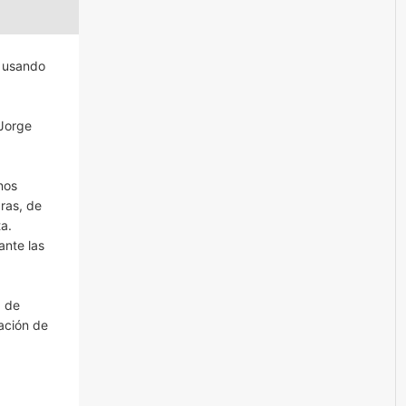
N usando
 Jorge
nos
ras, de
a.
ante las
a de
ación de