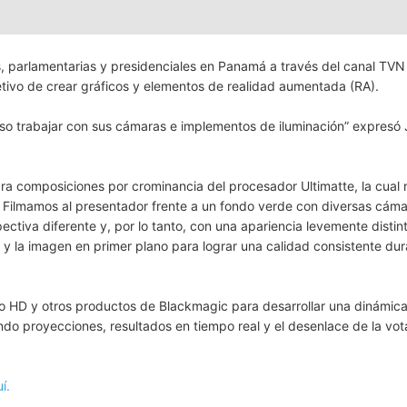
as, parlamentarias y presidenciales en Panamá a través del canal TV
etivo de crear gráficos y elementos de realidad aumentada (RA).
iso trabajar con sus cámaras e implementos de iluminación” expresó
ara composiciones por crominancia del procesador Ultimatte, la cual 
s. Filmamos al presentador frente a un fondo verde con diversas cáma
iva diferente y, por lo tanto, con una apariencia levemente distint
o y la imagen en primer plano para lograr una calidad consistente dur
io HD y otros productos de Blackmagic para desarrollar una dinámic
ndo proyecciones, resultados en tiempo real y el desenlace de la vot
í.