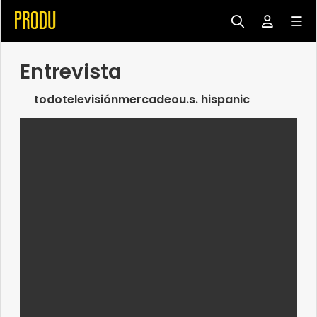
Entrevista
todo
televisión
mercadeo
u.s. hispanic