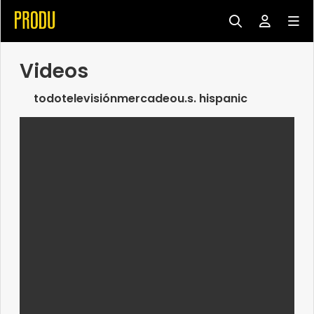
Videos
todo
televisión
mercadeo
u.s. hispanic