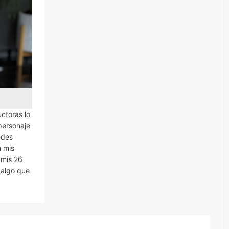
uctoras lo
personaje
edes
n mis
 mis 26
 algo que