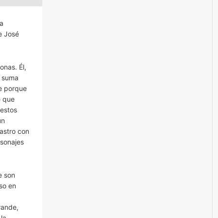
la
e José
nas. Él,
e suma
ce porque
e que
 estos
un
astro con
rsonajes
e son
so en
d
rande,
la