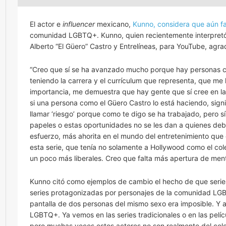
El actor e
influencer
mexicano,
Kunno, considera que aún fal
comunidad LGBTQ+. Kunno, quien recientemente interpret
Alberto “El Güero” Castro y Entrelíneas, para YouTube, agra
“Creo que sí se ha avanzado mucho porque hay personas c
teniendo la carrera y el currículum que representa, que me
importancia, me demuestra que hay gente que sí cree en la
si una persona como el Güero Castro lo está haciendo, signi
llamar ‘riesgo’ porque como te digo se ha trabajado, pero
papeles o estas oportunidades no se les dan a quienes deb
esfuerzo, más ahorita en el mundo del entretenimiento que
esta serie, que tenía no solamente a Hollywood como el cole
un poco más liberales. Creo que falta más apertura de men
Kunno citó como ejemplos de cambio el hecho de que ser
series protagonizadas por personajes de la comunidad LGBT
pantalla de dos personas del mismo sexo era imposible. Y a
LGBTQ+. Ya vemos en las series tradicionales o en las pelíc
pero muchas veces estos actores no son realmente del colec