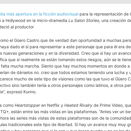
ta más apertura en la ficción audiovisual
para la representación de 
ó a Hollywood en la micro-dramedia
Lu Salon Stories
, una creación d
deció al productor
omo el Güero Castro que de verdad dan oportunidad a muchas perso
 haya dado el sí para representar a este personaje que para él era d
s nuevas generaciones y en la diversidad. Creo que sí hay un avan
fica que sí realmente se están tomando estos riesgos, aún se le tien
 sí falta mucha marcha. Siento que hay muchos momentos en donde a
erían de dárselos no. creo que todos estamos teniendo una lucha y 
 carece mucho de este tipo de visiones como las que tuvo el Güero C
ctivo sino también tenía a otros personajes como latinos, a otros pe
te”, expresó Kunno.
ies como
Heartstopper
en Netflix y
Heated Rivalry
de Prime Video, qu
Q+, están entre las más vistas en las plataformas. “Antes ver un be
hora las series más vistas de estas plataformas son de la comunida
ulas tradicionales este tipo de libertad. Sí hay un avance muy muy g
tivo y hay personas que sí lo son y que tocan puerta y no se les da 