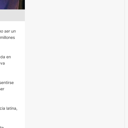
o ser un
millones
ada en
eva
sentirse
ser
ia latina,
de