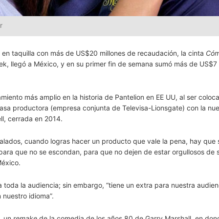
r
en taquilla con más de US$20 millones de recaudación, la cinta
Cóm
k, llegó a México, y en su primer fin de semana sumó más de US$7 
amiento más amplio en la historia de Pantelion en EE UU, al ser coloc
 casa productora (empresa conjunta de Televisa-Lionsgate) con la nu
l, cerrada en 2014.
ñalados, cuando logras hacer un producto que vale la pena, hay que 
para que no se escondan, para que no dejen de estar orgullosos de 
México.
toda la audiencia; sin embargo, “tiene un extra para nuestra audienc
 nuestro idioma”.
, un
remake
de la comedia de los años 80 de Garry Marshall, en don