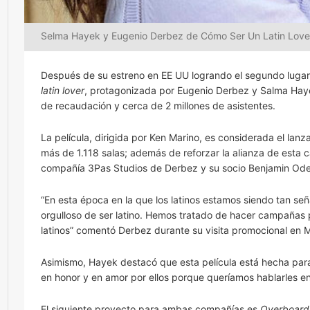
Selma Hayek y Eugenio Derbez de Cómo Ser Un Latin Love
Después de su estreno en EE UU logrando el segundo lugar 
latin lover
, protagonizada por Eugenio Derbez y Salma Haye
de recaudación y cerca de 2 millones de asistentes.
La película, dirigida por Ken Marino, es considerada el lanz
más de 1.118 salas; además de reforzar la alianza de esta
compañía 3Pas Studios de Derbez y su socio Benjamin Odel
“En esta época en la que los latinos estamos siendo tan se
orgulloso de ser latino. Hemos tratado de hacer campañas 
latinos” comentó Derbez durante su visita promocional en 
Asimismo, Hayek destacó que esta película está hecha para 
en honor y en amor por ellos porque queríamos hablarles en
El siguiente proyecto para ambas compañías es
Overboard