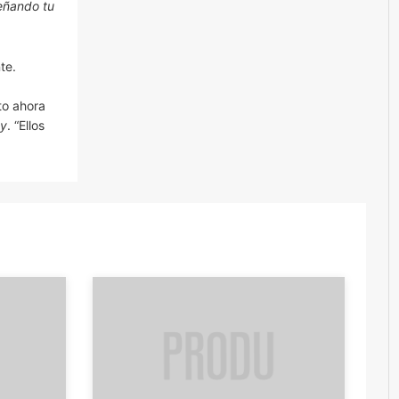
eñando tu
te.
to ahora
my
. “Ellos