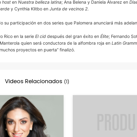
o
host
en
Nuestra belleza latina
; Ana Belena y Daniela Álvarez en
Dis
verde
y Cynthia Klitbo en
Junta de vecinos 2
.
o su participación en dos series que Palomera anunciará más adelan
o Rico en la serie
El cid
después del gran éxito en
Élite
; Fernando So
 Manterola quien será conductora de la alfombra roja en
Latin Gram
 muchos proyectos en puerta” finalizó.
Videos Relacionados
(1)