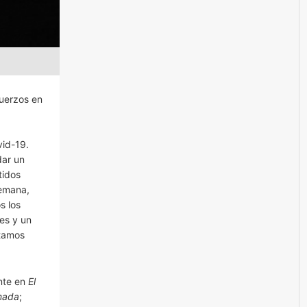
fuerzos en
vid-19.
dar un
tidos
semana,
s los
es y un
stamos
nte en
El
mada
;