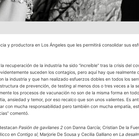
ia y productora en Los Ángeles que les permitirá consolidar sus es
ecuperación de la industria ha sido “increíble” tras la crisis del co
evidentemente suceden los contagios, pero aquí hay que realmente 
 la industria y que han realizado esfuerzos dobles en todos los sen
structura de prevención, de testing al menos dos o tres veces a la 
lemente los procesos de vacunación no son de la misma forma en todo
ia, ansiedad y temor, por eso recalco que son unos valientes. Es ant
tar con mucha responsabilidad pero también con mucha empatía, e
cias” comentó.
 destacan
Pasión de gavilanes 2
con Danna García; Cristian De la Fue
 Ricco en
Contigo sí
; Marjorie De Sousa y Cecilia Galliano en
La desal